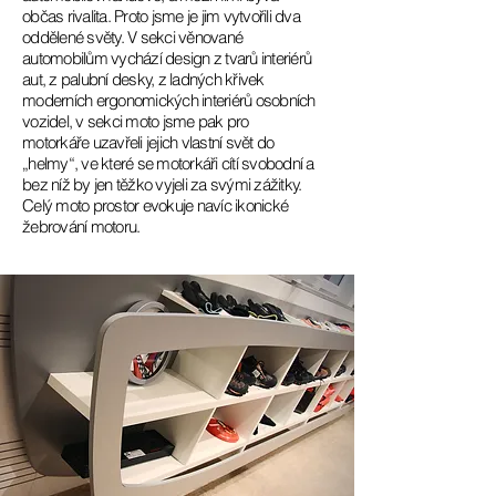
občas rivalita. Proto jsme je jim vytvořili dva
oddělené světy. V sekci věnované
automobilům vychází design z tvarů interiérů
aut, z palubní desky, z ladných křivek
moderních ergonomických interiérů osobních
vozidel, v sekci moto jsme pak pro
motorkáře uzavřeli jejich vlastní svět do
„helmy“, ve které se motorkáři cítí svobodní a
bez níž by jen těžko vyjeli za svými zážitky.
Celý moto prostor evokuje navíc ikonické
žebrování motoru.