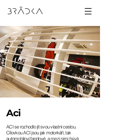
Aci
ACI se rozhodlo jít svou vlastní cestou.
Cílovkou ACI jsou jak motorkáři, tak
automobiloví fandové, a mezi nimi bývá