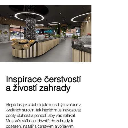
Inspirace čerstvostí
a živostí zahrady
Stejně tak jako dobré jídlo musí být uvařené z
kvalitních surovin, tak interiér musí navozovat
pocity útulnosti a pohodlí, aby vás nalákal.
Musí vás vtáhnout dovnitř, do zahrady, k
posezení, na talíř s čerstvým a voňavým