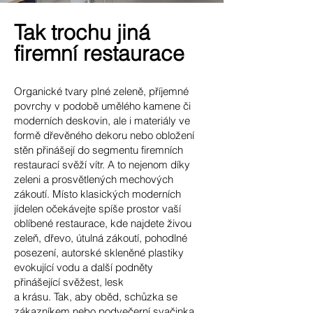
Tak trochu jiná
firemní restaurace
Organické tvary plné zeleně, příjemné
povrchy v podobě umělého kamene či
moderních deskovin, ale i materiály ve
formě dřevěného dekoru nebo obložení
stěn přinášejí do segmentu firemních
restaurací svěží vítr. A to nejenom díky
zeleni a prosvětlených mechových
zákoutí. Místo klasických moderních
jídelen očekávejte spíše prostor vaší
oblíbené restaurace, kde najdete živou
zeleň, dřevo, útulná zákoutí, pohodlné
posezení, autorské skleněné plastiky
evokující vodu a další podněty
přinášející svěžest, lesk
a krásu. Tak, aby oběd, schůzka se
zákazníkem nebo podvečerní svačinka