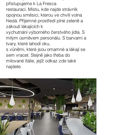
přistupujeme k La Fresca
restauraci.
Místu, kde najde strávník
opojnou směsici, kterou ve chvíli volna
hledá.
Příjemné prostředí plné zeleně a
zákoutí lákajících k
vychutnání
výborného čerstvého jídla. S
milým úsměvem personálu.
S barvami a
tvary, které lahodí oku,
s vůněmi, které jsou omamné
a lákají se
sem vracet. Stejně jako třeba do
milované Itálie,
jejíž odkaz zde také
najdete.